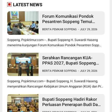
LATEST NEWS
Forum Komunikasi Pondok
Pesantren Soppeng Temui
Bupati Suwardi Haseng
BERITA PEMKAB SOPPENG
-
JULY 29, 2026
Soppeng, Pojoktimur.com---. Bupati Soppeng H. Suwardi Haseng
menerima kunjungan Forum Komunikasi Pondok Pesantren Sopp...
Serahkan Rancangan KUA-
PPAS 2027, Bupati Soppeng
Optimistis Ekonomi Tumbuh di
BERITA PEMKAB SOPPENG
-
JULY 29, 2026
Tengah Tekanan Fiskal
Soppeng, Pojoktimur.com— Bupati Soppeng, H. Suwardi Haseng,
menyerahkan Rancangan Kebijakan Umum Anggaran (KUA) dan Pr...
Bupati Soppeng Hadiri Rakor
Perluasan Penerapan Budi Daya
Padi PM-AAS