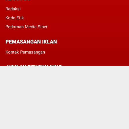
Redaksi
Kode Etik
Pedoman Media Siber
PEMASANGAN IKLAN
Kontak Pemasangan
JUMLAH PENGUNJUNG
3
8
3
5
3
8
© Copyright 2022 -
POJOKTIMUR.COM