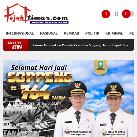
INTERNASIONAL
NASIONAL
PEMKAB
POLITIK
KRIMINAL
PEN
BREAKING
Forum Komunikasi Pondok Pesantren Soppeng Temui Bupati Suwardi Haseng
Serah
NEWS