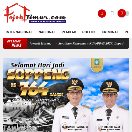
INTERNASIONAL
NASIONAL
PEMKAB
POLITIK
KRIMINAL
PEN
BREAKING
Forum Komunikasi Pondok Pesantren Soppeng Temui Bupati Suwardi Haseng
S
NEWS