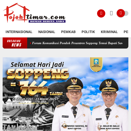
INTERNASIONAL
NASIONAL
PEMKAB
POLITIK
KRIMINAL
PEN
BREAKING
Forum Komunikasi Pondok Pesantren Soppeng Temui Bupati Suwardi Haseng
Serah
NEWS