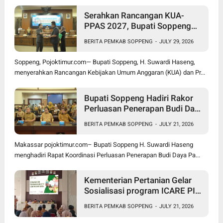
Serahkan Rancangan KUA-
PPAS 2027, Bupati Soppeng
Optimistis Ekonomi Tumbuh di
BERITA PEMKAB SOPPENG
-
JULY 29, 2026
Tengah Tekanan Fiskal
Soppeng, Pojoktimur.com— Bupati Soppeng, H. Suwardi Haseng,
menyerahkan Rancangan Kebijakan Umum Anggaran (KUA) dan Pr...
Bupati Soppeng Hadiri Rakor
Perluasan Penerapan Budi Daya
Padi PM-AAS
BERITA PEMKAB SOPPENG
-
JULY 21, 2026
Makassar pojoktimur.com– Bupati Soppeng H. Suwardi Haseng
menghadiri Rapat Koordinasi Perluasan Penerapan Budi Daya Pa...
Kementerian Pertanian Gelar
Sosialisasi program ICARE PIU
BRMP Sistem di Soppeng
BERITA PEMKAB SOPPENG
-
JULY 21, 2026