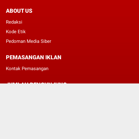
ABOUT US
Redaksi
Kode Etik
Pedoman Media Siber
PEMASANGAN IKLAN
Kontak Pemasangan
JUMLAH PENGUNJUNG
3
8
3
3
4
5
© Copyright 2022 -
POJOKTIMUR.COM