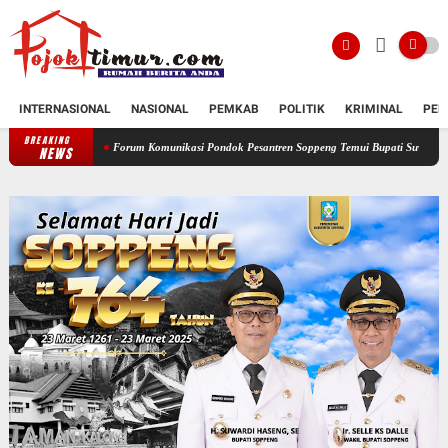
INTERNASIONAL
NASIONAL
PEMKAB
POLITIK
KRIMINAL
PEN
BREAKING
Forum Komunikasi Pondok Pesantren Soppeng Temui Bupati Suwardi Haseng
Serah
NEWS