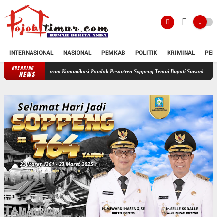
INTERNASIONAL
NASIONAL
PEMKAB
POLITIK
KRIMINAL
PEN
BREAKING
Forum Komunikasi Pondok Pesantren Soppeng Temui Bupati Suwardi Haseng
Serahk
NEWS