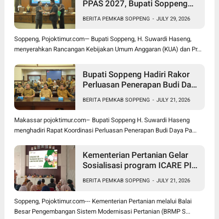
PPAS 2027, Bupati Soppeng
Optimistis Ekonomi Tumbuh di
BERITA PEMKAB SOPPENG
-
JULY 29, 2026
Tengah Tekanan Fiskal
Soppeng, Pojoktimur.com— Bupati Soppeng, H. Suwardi Haseng,
menyerahkan Rancangan Kebijakan Umum Anggaran (KUA) dan Pr...
Bupati Soppeng Hadiri Rakor
Perluasan Penerapan Budi Daya
Padi PM-AAS
BERITA PEMKAB SOPPENG
-
JULY 21, 2026
Makassar pojoktimur.com– Bupati Soppeng H. Suwardi Haseng
menghadiri Rapat Koordinasi Perluasan Penerapan Budi Daya Pa...
Kementerian Pertanian Gelar
Sosialisasi program ICARE PIU
BRMP Sistem di Soppeng
BERITA PEMKAB SOPPENG
-
JULY 21, 2026
Soppeng, Pojoktimur.com--- Kementerian Pertanian melalui Balai
Besar Pengembangan Sistem Modernisasi Pertanian (BRMP S...