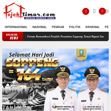
INTERNASIONAL
NASIONAL
PEMKAB
POLITIK
KRIMINAL
PEN
BREAKING
Forum Komunikasi Pondok Pesantren Soppeng Temui Bupati Suwardi Haseng
Serah
NEWS