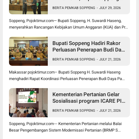
Optimistis Ekonomi Tumbuh di
BERITA PEMKAB SOPPENG
-
JULY 29, 2026
Tengah Tekanan Fiskal
Soppeng, Pojoktimur.com— Bupati Soppeng, H. Suwardi Haseng,
menyerahkan Rancangan Kebijakan Umum Anggaran (KUA) dan Pr...
Bupati Soppeng Hadiri Rakor
Perluasan Penerapan Budi Daya
Padi PM-AAS
BERITA PEMKAB SOPPENG
-
JULY 21, 2026
Makassar pojoktimur.com– Bupati Soppeng H. Suwardi Haseng
menghadiri Rapat Koordinasi Perluasan Penerapan Budi Daya Pa...
Kementerian Pertanian Gelar
Sosialisasi program ICARE PIU
BRMP Sistem di Soppeng
BERITA PEMKAB SOPPENG
-
JULY 21, 2026
Soppeng, Pojoktimur.com--- Kementerian Pertanian melalui Balai
Besar Pengembangan Sistem Modernisasi Pertanian (BRMP S...