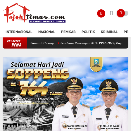
INTERNASIONAL
NASIONAL
PEMKAB
POLITIK
KRIMINAL
PEN
BREAKING
Forum Komunikasi Pondok Pesantren Soppeng Temui Bupati Suwardi Haseng
NEWS