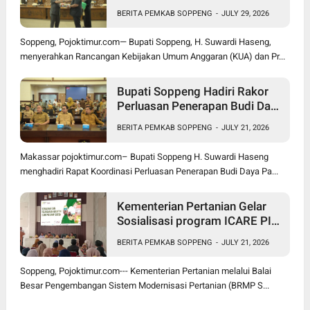
Optimistis Ekonomi Tumbuh di
BERITA PEMKAB SOPPENG
-
JULY 29, 2026
Tengah Tekanan Fiskal
Soppeng, Pojoktimur.com— Bupati Soppeng, H. Suwardi Haseng,
menyerahkan Rancangan Kebijakan Umum Anggaran (KUA) dan Pr...
Bupati Soppeng Hadiri Rakor
Perluasan Penerapan Budi Daya
Padi PM-AAS
BERITA PEMKAB SOPPENG
-
JULY 21, 2026
Makassar pojoktimur.com– Bupati Soppeng H. Suwardi Haseng
menghadiri Rapat Koordinasi Perluasan Penerapan Budi Daya Pa...
Kementerian Pertanian Gelar
Sosialisasi program ICARE PIU
BRMP Sistem di Soppeng
BERITA PEMKAB SOPPENG
-
JULY 21, 2026
Soppeng, Pojoktimur.com--- Kementerian Pertanian melalui Balai
Besar Pengembangan Sistem Modernisasi Pertanian (BRMP S...