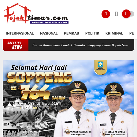
INTERNASIONAL
NASIONAL
PEMKAB
POLITIK
KRIMINAL
PEN
BREAKING
Forum Komunikasi Pondok Pesantren Soppeng Temui Bupati Suwardi Haseng
Serahkan
NEWS