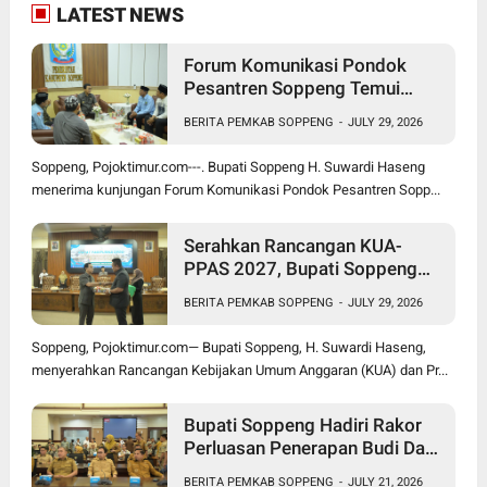
LATEST NEWS
Forum Komunikasi Pondok
Pesantren Soppeng Temui
Bupati Suwardi Haseng
BERITA PEMKAB SOPPENG
-
JULY 29, 2026
Soppeng, Pojoktimur.com---. Bupati Soppeng H. Suwardi Haseng
menerima kunjungan Forum Komunikasi Pondok Pesantren Sopp...
Serahkan Rancangan KUA-
PPAS 2027, Bupati Soppeng
Optimistis Ekonomi Tumbuh di
BERITA PEMKAB SOPPENG
-
JULY 29, 2026
Tengah Tekanan Fiskal
Soppeng, Pojoktimur.com— Bupati Soppeng, H. Suwardi Haseng,
menyerahkan Rancangan Kebijakan Umum Anggaran (KUA) dan Pr...
Bupati Soppeng Hadiri Rakor
Perluasan Penerapan Budi Daya
Padi PM-AAS
BERITA PEMKAB SOPPENG
-
JULY 21, 2026