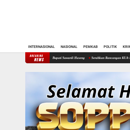
INTERNASIONAL
NASIONAL
PEMKAB
POLITIK
KRI
BREAKING
Soppeng Temui Bupati Suwardi Haseng
Serahkan Rancangan KUA-PPAS 2027, Bupati Sopp
NEWS