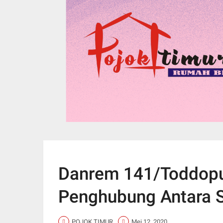
Danrem 141/Toddopuli
Penghubung Antara S
POJOK TIMUR
Mei 12, 2020