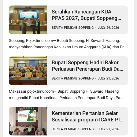
Serahkan Rancangan KUA-
PPAS 2027, Bupati Soppeng
Optimistis Ekonomi Tumbuh di
BERITA PEMKAB SOPPENG
-
JULY 29, 2026
Tengah Tekanan Fiskal
Soppeng, Pojoktimur.com— Bupati Soppeng, H. Suwardi Haseng,
menyerahkan Rancangan Kebijakan Umum Anggaran (KUA) dan Pr...
Bupati Soppeng Hadiri Rakor
Perluasan Penerapan Budi Daya
Padi PM-AAS
BERITA PEMKAB SOPPENG
-
JULY 21, 2026
Makassar pojoktimur.com– Bupati Soppeng H. Suwardi Haseng
menghadiri Rapat Koordinasi Perluasan Penerapan Budi Daya Pa...
Kementerian Pertanian Gelar
Sosialisasi program ICARE PIU
BRMP Sistem di Soppeng
BERITA PEMKAB SOPPENG
-
JULY 21, 2026