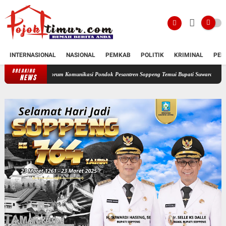
INTERNASIONAL
NASIONAL
PEMKAB
POLITIK
KRIMINAL
PEN
BREAKING
Forum Komunikasi Pondok Pesantren Soppeng Temui Bupati Suwardi Haseng
Serahkan R
NEWS