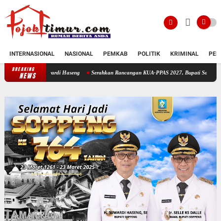
INTERNASIONAL
NASIONAL
PEMKAB
POLITIK
KRIMINAL
PEN
BREAKING
Serahkan Rancangan KUA-PPAS 2027, Bupati Soppeng Optimistis Ekon
NEWS