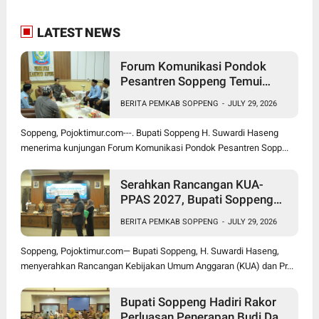
LATEST NEWS
Forum Komunikasi Pondok
Pesantren Soppeng Temui
Bupati Suwardi Haseng
BERITA PEMKAB SOPPENG
-
JULY 29, 2026
Soppeng, Pojoktimur.com---. Bupati Soppeng H. Suwardi Haseng
menerima kunjungan Forum Komunikasi Pondok Pesantren Sopp...
Serahkan Rancangan KUA-
PPAS 2027, Bupati Soppeng
Optimistis Ekonomi Tumbuh di
BERITA PEMKAB SOPPENG
-
JULY 29, 2026
Tengah Tekanan Fiskal
Soppeng, Pojoktimur.com— Bupati Soppeng, H. Suwardi Haseng,
menyerahkan Rancangan Kebijakan Umum Anggaran (KUA) dan Pr...
Bupati Soppeng Hadiri Rakor
Perluasan Penerapan Budi Daya