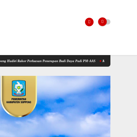
 Perluasan Penerapan Budi Daya Padi PM-AAS
Kementerian Pertanian Gelar Sosialisasi