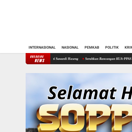
INTERNASIONAL
NASIONAL
PEMKAB
POLITIK
KRI
BREAKING
ppeng Temui Bupati Suwardi Haseng
Serahkan Rancangan KUA-PPAS 2027, Bupati Soppen
NEWS