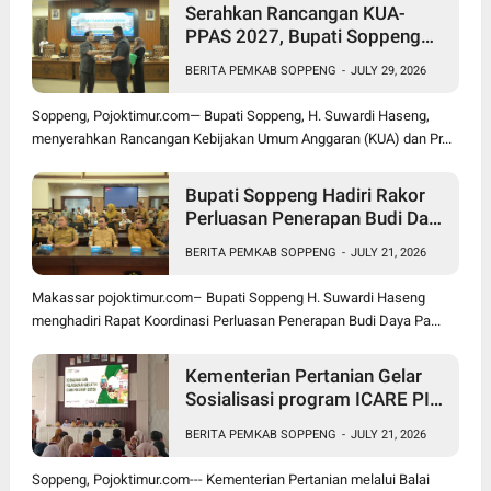
Serahkan Rancangan KUA-
PPAS 2027, Bupati Soppeng
Optimistis Ekonomi Tumbuh di
BERITA PEMKAB SOPPENG
-
JULY 29, 2026
Tengah Tekanan Fiskal
Soppeng, Pojoktimur.com— Bupati Soppeng, H. Suwardi Haseng,
menyerahkan Rancangan Kebijakan Umum Anggaran (KUA) dan Pr...
Bupati Soppeng Hadiri Rakor
Perluasan Penerapan Budi Daya
Padi PM-AAS
BERITA PEMKAB SOPPENG
-
JULY 21, 2026
Makassar pojoktimur.com– Bupati Soppeng H. Suwardi Haseng
menghadiri Rapat Koordinasi Perluasan Penerapan Budi Daya Pa...
Kementerian Pertanian Gelar
Sosialisasi program ICARE PIU
BRMP Sistem di Soppeng
BERITA PEMKAB SOPPENG
-
JULY 21, 2026
Soppeng, Pojoktimur.com--- Kementerian Pertanian melalui Balai