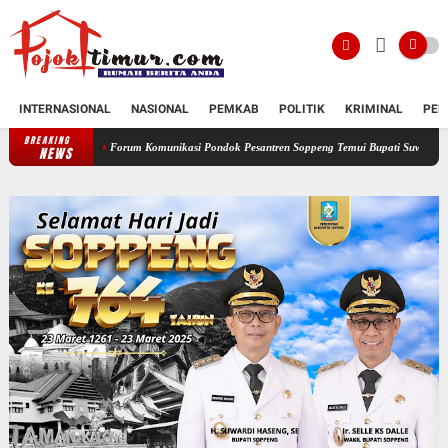
INTERNASIONAL
NASIONAL
PEMKAB
POLITIK
KRIMINAL
PEN
BREAKING
Forum Komunikasi Pondok Pesantren Soppeng Temui Bupati Suwardi Haseng
Serah
NEWS