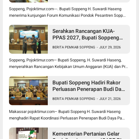
Soppeng, Pojoktimur.com---. Bupati Soppeng H. Suwardi Haseng
menerima kunjungan Forum Komunikasi Pondok Pesantren Sopp...
Serahkan Rancangan KUA-
PPAS 2027, Bupati Soppeng
Optimistis Ekonomi Tumbuh di
BERITA PEMKAB SOPPENG
-
JULY 29, 2026
Tengah Tekanan Fiskal
Soppeng, Pojoktimur.com— Bupati Soppeng, H. Suwardi Haseng,
menyerahkan Rancangan Kebijakan Umum Anggaran (KUA) dan Pr...
Bupati Soppeng Hadiri Rakor
Perluasan Penerapan Budi Daya
Padi PM-AAS
BERITA PEMKAB SOPPENG
-
JULY 21, 2026
Makassar pojoktimur.com– Bupati Soppeng H. Suwardi Haseng
menghadiri Rapat Koordinasi Perluasan Penerapan Budi Daya Pa...
Kementerian Pertanian Gelar