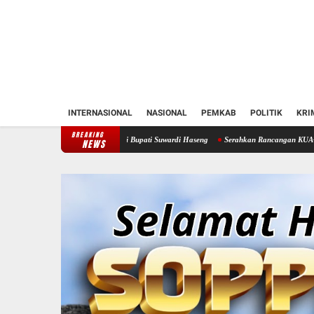
INTERNASIONAL
NASIONAL
PEMKAB
POLITIK
KRI
BREAKING
n Soppeng Temui Bupati Suwardi Haseng
Serahkan Rancangan KUA-PPAS 2027, Bupati S
NEWS