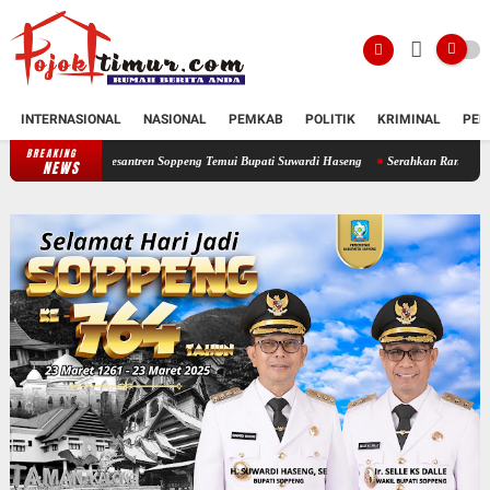
INTERNASIONAL
NASIONAL
PEMKAB
POLITIK
KRIMINAL
PEN
BREAKING
 Pesantren Soppeng Temui Bupati Suwardi Haseng
Serahkan Rancangan KUA-PPAS 2027, 
NEWS