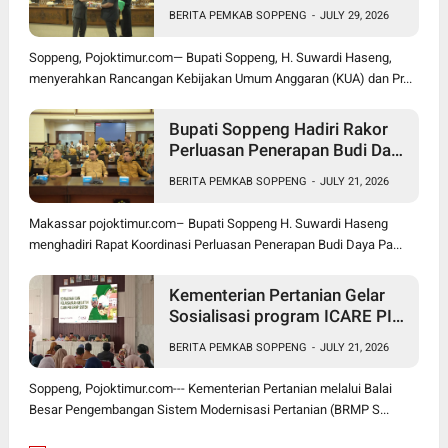
Optimistis Ekonomi Tumbuh di
BERITA PEMKAB SOPPENG
-
JULY 29, 2026
Tengah Tekanan Fiskal
Soppeng, Pojoktimur.com— Bupati Soppeng, H. Suwardi Haseng,
menyerahkan Rancangan Kebijakan Umum Anggaran (KUA) dan Pr...
Bupati Soppeng Hadiri Rakor
Perluasan Penerapan Budi Daya
Padi PM-AAS
BERITA PEMKAB SOPPENG
-
JULY 21, 2026
Makassar pojoktimur.com– Bupati Soppeng H. Suwardi Haseng
menghadiri Rapat Koordinasi Perluasan Penerapan Budi Daya Pa...
Kementerian Pertanian Gelar
Sosialisasi program ICARE PIU
BRMP Sistem di Soppeng
BERITA PEMKAB SOPPENG
-
JULY 21, 2026
Soppeng, Pojoktimur.com--- Kementerian Pertanian melalui Balai
Besar Pengembangan Sistem Modernisasi Pertanian (BRMP S...