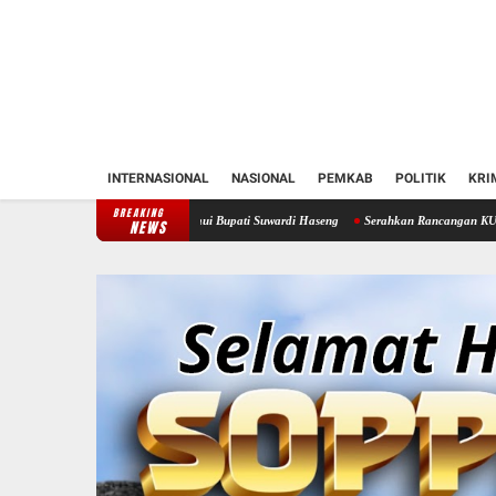
INTERNASIONAL
NASIONAL
PEMKAB
POLITIK
KRI
BREAKING
tren Soppeng Temui Bupati Suwardi Haseng
Serahkan Rancangan KUA-PPAS 2027, Bupat
NEWS