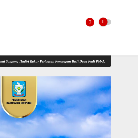
i Rakor Perluasan Penerapan Budi Daya Padi PM-AAS
Kementerian Pertanian Gelar Sosi