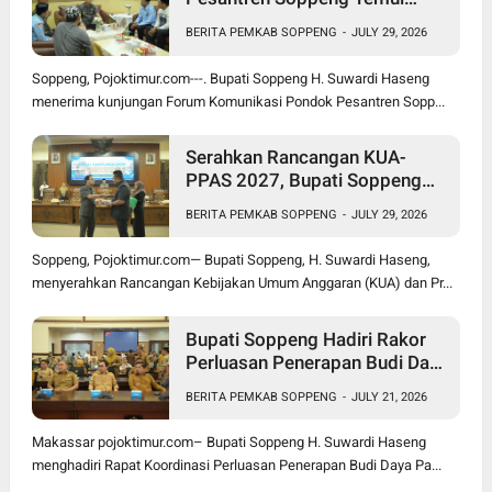
Bupati Suwardi Haseng
BERITA PEMKAB SOPPENG
-
JULY 29, 2026
Soppeng, Pojoktimur.com---. Bupati Soppeng H. Suwardi Haseng
menerima kunjungan Forum Komunikasi Pondok Pesantren Sopp...
Serahkan Rancangan KUA-
PPAS 2027, Bupati Soppeng
Optimistis Ekonomi Tumbuh di
BERITA PEMKAB SOPPENG
-
JULY 29, 2026
Tengah Tekanan Fiskal
Soppeng, Pojoktimur.com— Bupati Soppeng, H. Suwardi Haseng,
menyerahkan Rancangan Kebijakan Umum Anggaran (KUA) dan Pr...
Bupati Soppeng Hadiri Rakor
Perluasan Penerapan Budi Daya
Padi PM-AAS
BERITA PEMKAB SOPPENG
-
JULY 21, 2026
Makassar pojoktimur.com– Bupati Soppeng H. Suwardi Haseng
menghadiri Rapat Koordinasi Perluasan Penerapan Budi Daya Pa...