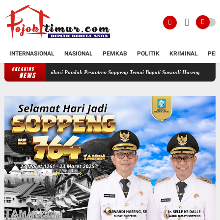
INTERNASIONAL
NASIONAL
PEMKAB
POLITIK
KRIMINAL
PEN
BREAKING
nikasi Pondok Pesantren Soppeng Temui Bupati Suwardi Haseng
Serahkan Rancangan K
NEWS