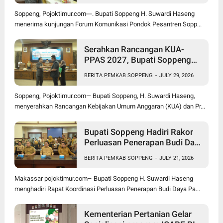
Soppeng, Pojoktimur.com---. Bupati Soppeng H. Suwardi Haseng
menerima kunjungan Forum Komunikasi Pondok Pesantren Sopp...
Serahkan Rancangan KUA-
PPAS 2027, Bupati Soppeng
Optimistis Ekonomi Tumbuh di
BERITA PEMKAB SOPPENG
-
JULY 29, 2026
Tengah Tekanan Fiskal
Soppeng, Pojoktimur.com— Bupati Soppeng, H. Suwardi Haseng,
menyerahkan Rancangan Kebijakan Umum Anggaran (KUA) dan Pr...
Bupati Soppeng Hadiri Rakor
Perluasan Penerapan Budi Daya
Padi PM-AAS
BERITA PEMKAB SOPPENG
-
JULY 21, 2026
Makassar pojoktimur.com– Bupati Soppeng H. Suwardi Haseng
menghadiri Rapat Koordinasi Perluasan Penerapan Budi Daya Pa...
Kementerian Pertanian Gelar