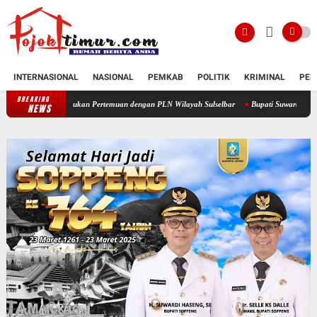
INTERNASIONAL
NASIONAL
PEMKAB
POLITIK
KRIMINAL
PEN
BREAKING
 Lakukan Pertemuan dengan PLN Wilayah Sulselbar
Bupati Suwardi Haseng Ikuti Kejuara
NEWS