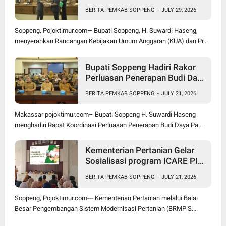
Optimistis Ekonomi Tumbuh di
BERITA PEMKAB SOPPENG
-
JULY 29, 2026
Tengah Tekanan Fiskal
Soppeng, Pojoktimur.com— Bupati Soppeng, H. Suwardi Haseng,
menyerahkan Rancangan Kebijakan Umum Anggaran (KUA) dan Pr...
Bupati Soppeng Hadiri Rakor
Perluasan Penerapan Budi Daya
Padi PM-AAS
BERITA PEMKAB SOPPENG
-
JULY 21, 2026
Makassar pojoktimur.com– Bupati Soppeng H. Suwardi Haseng
menghadiri Rapat Koordinasi Perluasan Penerapan Budi Daya Pa...
Kementerian Pertanian Gelar
Sosialisasi program ICARE PIU
BRMP Sistem di Soppeng
BERITA PEMKAB SOPPENG
-
JULY 21, 2026
Soppeng, Pojoktimur.com--- Kementerian Pertanian melalui Balai
Besar Pengembangan Sistem Modernisasi Pertanian (BRMP S...