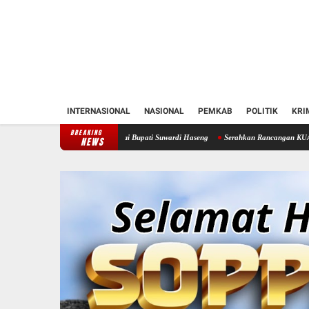
INTERNASIONAL
NASIONAL
PEMKAB
POLITIK
KRI
BREAKING
ren Soppeng Temui Bupati Suwardi Haseng
Serahkan Rancangan KUA-PPAS 2027, Bupati
NEWS