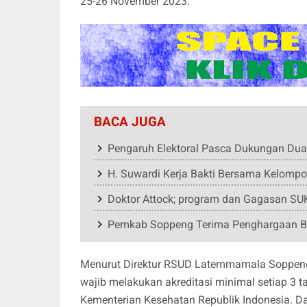
25-26 November 2023.
BACA JUGA
Pengaruh Elektoral Pasca Dukungan Du
H. Suwardi Kerja Bakti Bersama Kelompok
Doktor Attock; program dan Gagasan SUK
Pemkab Soppeng Terima Penghargaan BP
Menurut Direktur RSUD Latemmamala Soppeng dr
wajib melakukan akreditasi minimal setiap 3 t
Kementerian Kesehatan Republik Indonesia. 