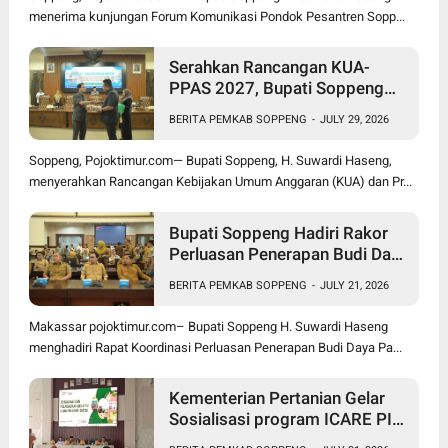
menerima kunjungan Forum Komunikasi Pondok Pesantren Sopp...
Serahkan Rancangan KUA-
PPAS 2027, Bupati Soppeng
Optimistis Ekonomi Tumbuh di
BERITA PEMKAB SOPPENG
-
JULY 29, 2026
Tengah Tekanan Fiskal
Soppeng, Pojoktimur.com— Bupati Soppeng, H. Suwardi Haseng,
menyerahkan Rancangan Kebijakan Umum Anggaran (KUA) dan Pr...
Bupati Soppeng Hadiri Rakor
Perluasan Penerapan Budi Daya
Padi PM-AAS
BERITA PEMKAB SOPPENG
-
JULY 21, 2026
Makassar pojoktimur.com– Bupati Soppeng H. Suwardi Haseng
menghadiri Rapat Koordinasi Perluasan Penerapan Budi Daya Pa...
Kementerian Pertanian Gelar
Sosialisasi program ICARE PIU
BRMP Sistem di Soppeng