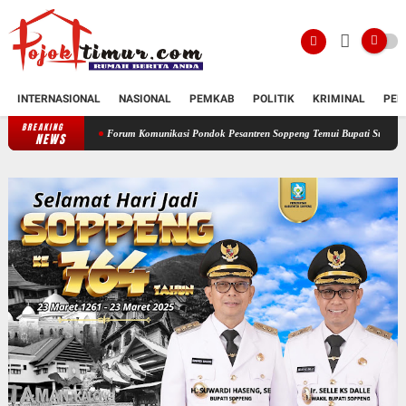
INTERNASIONAL
NASIONAL
PEMKAB
POLITIK
KRIMINAL
PEN
BREAKING
Forum Komunikasi Pondok Pesantren Soppeng Temui Bupati Suwardi Haseng
Ser
NEWS