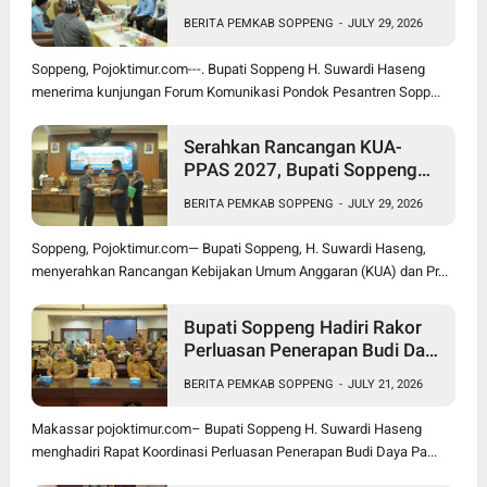
Bupati Suwardi Haseng
BERITA PEMKAB SOPPENG
-
JULY 29, 2026
Soppeng, Pojoktimur.com---. Bupati Soppeng H. Suwardi Haseng
menerima kunjungan Forum Komunikasi Pondok Pesantren Sopp...
Serahkan Rancangan KUA-
PPAS 2027, Bupati Soppeng
Optimistis Ekonomi Tumbuh di
BERITA PEMKAB SOPPENG
-
JULY 29, 2026
Tengah Tekanan Fiskal
Soppeng, Pojoktimur.com— Bupati Soppeng, H. Suwardi Haseng,
menyerahkan Rancangan Kebijakan Umum Anggaran (KUA) dan Pr...
Bupati Soppeng Hadiri Rakor
Perluasan Penerapan Budi Daya
Padi PM-AAS
BERITA PEMKAB SOPPENG
-
JULY 21, 2026
Makassar pojoktimur.com– Bupati Soppeng H. Suwardi Haseng
menghadiri Rapat Koordinasi Perluasan Penerapan Budi Daya Pa...