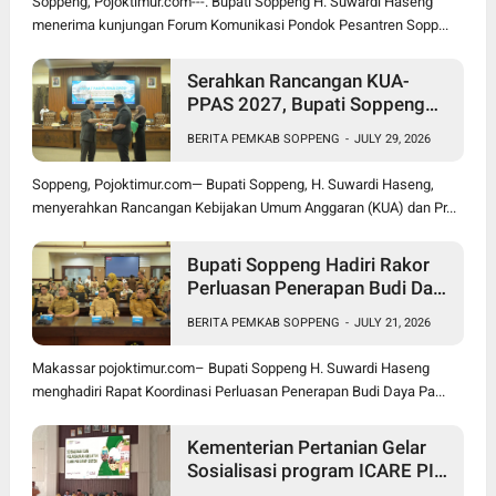
Soppeng, Pojoktimur.com---. Bupati Soppeng H. Suwardi Haseng
menerima kunjungan Forum Komunikasi Pondok Pesantren Sopp...
Serahkan Rancangan KUA-
PPAS 2027, Bupati Soppeng
Optimistis Ekonomi Tumbuh di
BERITA PEMKAB SOPPENG
-
JULY 29, 2026
Tengah Tekanan Fiskal
Soppeng, Pojoktimur.com— Bupati Soppeng, H. Suwardi Haseng,
menyerahkan Rancangan Kebijakan Umum Anggaran (KUA) dan Pr...
Bupati Soppeng Hadiri Rakor
Perluasan Penerapan Budi Daya
Padi PM-AAS
BERITA PEMKAB SOPPENG
-
JULY 21, 2026
Makassar pojoktimur.com– Bupati Soppeng H. Suwardi Haseng
menghadiri Rapat Koordinasi Perluasan Penerapan Budi Daya Pa...
Kementerian Pertanian Gelar
Sosialisasi program ICARE PIU
BRMP Sistem di Soppeng