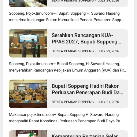
BERITA PEMKAB SOPPENG
-
JULY 29, 2026
Soppeng, Pojoktimur.com---. Bupati Soppeng H. Suwardi Haseng
menerima kunjungan Forum Komunikasi Pondok Pesantren Sopp...
Serahkan Rancangan KUA-
PPAS 2027, Bupati Soppeng
Optimistis Ekonomi Tumbuh di
BERITA PEMKAB SOPPENG
-
JULY 29, 2026
Tengah Tekanan Fiskal
Soppeng, Pojoktimur.com— Bupati Soppeng, H. Suwardi Haseng,
menyerahkan Rancangan Kebijakan Umum Anggaran (KUA) dan Pr...
Bupati Soppeng Hadiri Rakor
Perluasan Penerapan Budi Daya
Padi PM-AAS
BERITA PEMKAB SOPPENG
-
JULY 21, 2026
Makassar pojoktimur.com– Bupati Soppeng H. Suwardi Haseng
menghadiri Rapat Koordinasi Perluasan Penerapan Budi Daya Pa...
Kementerian Pertanian Gelar