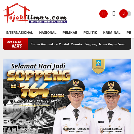
INTERNASIONAL
NASIONAL
PEMKAB
POLITIK
KRIMINAL
PEN
BREAKING
Forum Komunikasi Pondok Pesantren Soppeng Temui Bupati Suwardi Haseng
Serahk
NEWS