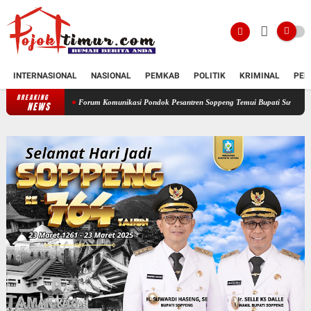
INTERNASIONAL
NASIONAL
PEMKAB
POLITIK
KRIMINAL
PEN
BREAKING
Forum Komunikasi Pondok Pesantren Soppeng Temui Bupati Suwardi Haseng
Sera
NEWS