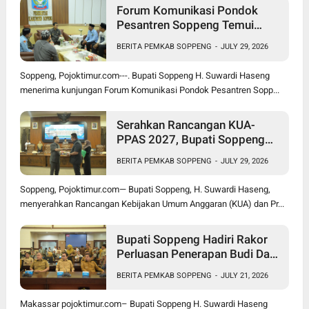
Forum Komunikasi Pondok
Pesantren Soppeng Temui
Bupati Suwardi Haseng
BERITA PEMKAB SOPPENG
-
JULY 29, 2026
Soppeng, Pojoktimur.com---. Bupati Soppeng H. Suwardi Haseng
menerima kunjungan Forum Komunikasi Pondok Pesantren Sopp...
Serahkan Rancangan KUA-
PPAS 2027, Bupati Soppeng
Optimistis Ekonomi Tumbuh di
BERITA PEMKAB SOPPENG
-
JULY 29, 2026
Tengah Tekanan Fiskal
Soppeng, Pojoktimur.com— Bupati Soppeng, H. Suwardi Haseng,
menyerahkan Rancangan Kebijakan Umum Anggaran (KUA) dan Pr...
Bupati Soppeng Hadiri Rakor
Perluasan Penerapan Budi Daya
Padi PM-AAS
BERITA PEMKAB SOPPENG
-
JULY 21, 2026
Makassar pojoktimur.com– Bupati Soppeng H. Suwardi Haseng