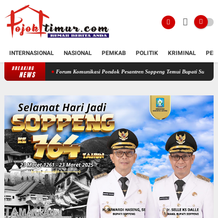
INTERNASIONAL
NASIONAL
PEMKAB
POLITIK
KRIMINAL
PEN
BREAKING
Forum Komunikasi Pondok Pesantren Soppeng Temui Bupati Suwardi Haseng
Sera
NEWS