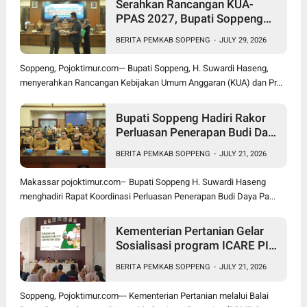
Serahkan Rancangan KUA-
PPAS 2027, Bupati Soppeng
Optimistis Ekonomi Tumbuh di
BERITA PEMKAB SOPPENG
-
JULY 29, 2026
Tengah Tekanan Fiskal
Soppeng, Pojoktimur.com— Bupati Soppeng, H. Suwardi Haseng,
menyerahkan Rancangan Kebijakan Umum Anggaran (KUA) dan Pr...
Bupati Soppeng Hadiri Rakor
Perluasan Penerapan Budi Daya
Padi PM-AAS
BERITA PEMKAB SOPPENG
-
JULY 21, 2026
Makassar pojoktimur.com– Bupati Soppeng H. Suwardi Haseng
menghadiri Rapat Koordinasi Perluasan Penerapan Budi Daya Pa...
Kementerian Pertanian Gelar
Sosialisasi program ICARE PIU
BRMP Sistem di Soppeng
BERITA PEMKAB SOPPENG
-
JULY 21, 2026
Soppeng, Pojoktimur.com--- Kementerian Pertanian melalui Balai