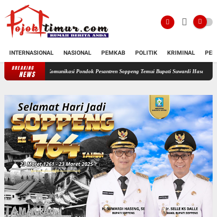
INTERNASIONAL
NASIONAL
PEMKAB
POLITIK
KRIMINAL
PEN
BREAKING
um Komunikasi Pondok Pesantren Soppeng Temui Bupati Suwardi Haseng
Serahkan Ranc
NEWS