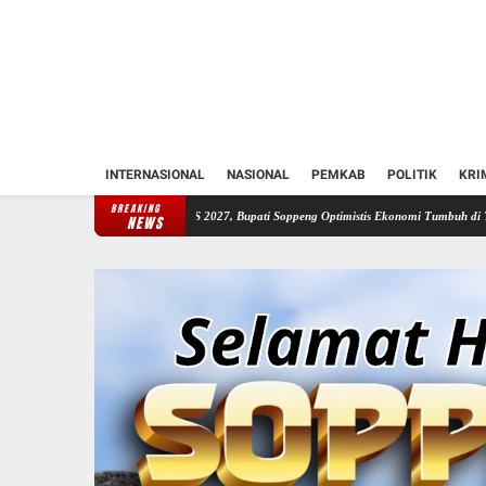
INTERNASIONAL
NASIONAL
PEMKAB
POLITIK
KRI
BREAKING
angan KUA-PPAS 2027, Bupati Soppeng Optimistis Ekonomi Tumbuh di Tengah Tekanan Fisk
NEWS