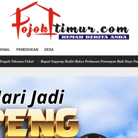
MINAL
PENDIDIKAN
DESA
al
Bupati Soppeng Hadiri Rakor Perluasan Penerapan Budi Daya Padi PM-AAS
Keme