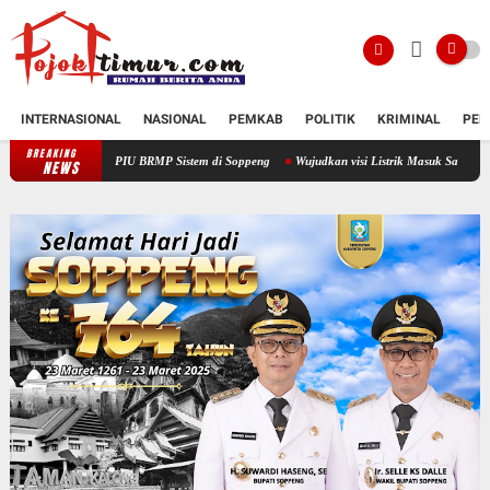
INTERNASIONAL
NASIONAL
PEMKAB
POLITIK
KRIMINAL
PEN
BREAKING
ICARE PIU BRMP Sistem di Soppeng
Wujudkan visi Listrik Masuk Sawah, Bupati Soppeng 
NEWS