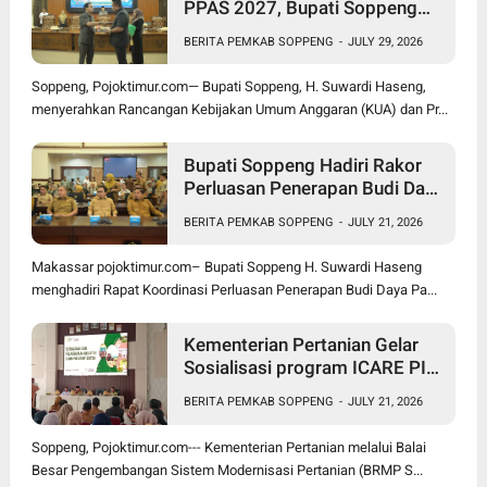
PPAS 2027, Bupati Soppeng
Optimistis Ekonomi Tumbuh di
BERITA PEMKAB SOPPENG
-
JULY 29, 2026
Tengah Tekanan Fiskal
Soppeng, Pojoktimur.com— Bupati Soppeng, H. Suwardi Haseng,
menyerahkan Rancangan Kebijakan Umum Anggaran (KUA) dan Pr...
Bupati Soppeng Hadiri Rakor
Perluasan Penerapan Budi Daya
Padi PM-AAS
BERITA PEMKAB SOPPENG
-
JULY 21, 2026
Makassar pojoktimur.com– Bupati Soppeng H. Suwardi Haseng
menghadiri Rapat Koordinasi Perluasan Penerapan Budi Daya Pa...
Kementerian Pertanian Gelar
Sosialisasi program ICARE PIU
BRMP Sistem di Soppeng
BERITA PEMKAB SOPPENG
-
JULY 21, 2026
Soppeng, Pojoktimur.com--- Kementerian Pertanian melalui Balai
Besar Pengembangan Sistem Modernisasi Pertanian (BRMP S...