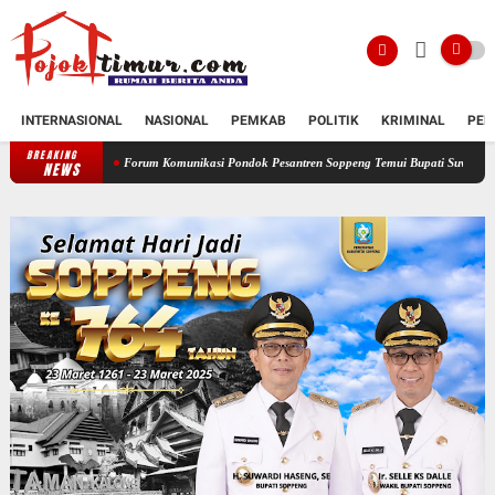
INTERNASIONAL
NASIONAL
PEMKAB
POLITIK
KRIMINAL
PEN
BREAKING
Forum Komunikasi Pondok Pesantren Soppeng Temui Bupati Suwardi Haseng
Serah
NEWS