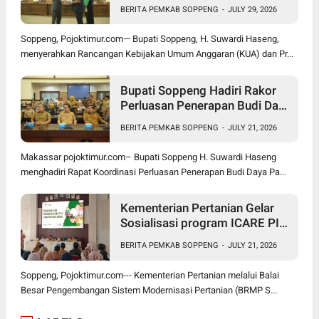
Optimistis Ekonomi Tumbuh di
BERITA PEMKAB SOPPENG
-
JULY 29, 2026
Tengah Tekanan Fiskal
Soppeng, Pojoktimur.com— Bupati Soppeng, H. Suwardi Haseng,
menyerahkan Rancangan Kebijakan Umum Anggaran (KUA) dan Pr...
Bupati Soppeng Hadiri Rakor
Perluasan Penerapan Budi Daya
Padi PM-AAS
BERITA PEMKAB SOPPENG
-
JULY 21, 2026
Makassar pojoktimur.com– Bupati Soppeng H. Suwardi Haseng
menghadiri Rapat Koordinasi Perluasan Penerapan Budi Daya Pa...
Kementerian Pertanian Gelar
Sosialisasi program ICARE PIU
BRMP Sistem di Soppeng
BERITA PEMKAB SOPPENG
-
JULY 21, 2026
Soppeng, Pojoktimur.com--- Kementerian Pertanian melalui Balai
Besar Pengembangan Sistem Modernisasi Pertanian (BRMP S...