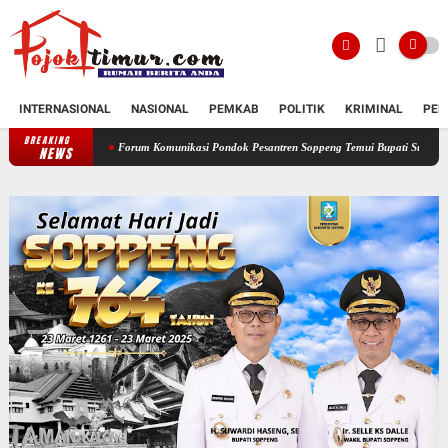
INTERNASIONAL
NASIONAL
PEMKAB
POLITIK
KRIMINAL
PEN
BREAKING
Forum Komunikasi Pondok Pesantren Soppeng Temui Bupati Suwardi Haseng
Ser
NEWS