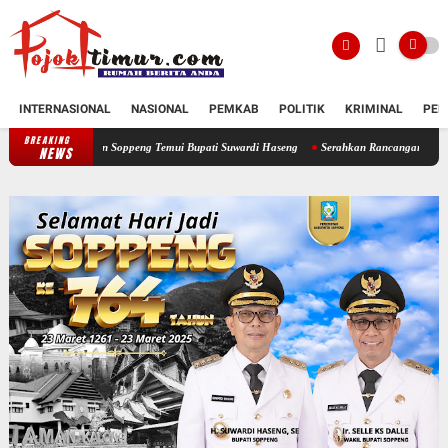
INTERNASIONAL
NASIONAL
PEMKAB
POLITIK
KRIMINAL
PEN
BREAKING
santren Soppeng Temui Bupati Suwardi Haseng
Serahkan Rancangan KUA-PPAS 2027, Bup
NEWS