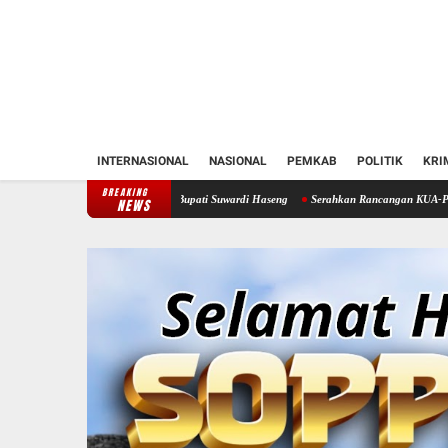
INTERNASIONAL
NASIONAL
PEMKAB
POLITIK
KRI
BREAKING
n Soppeng Temui Bupati Suwardi Haseng
Serahkan Rancangan KUA-PPAS 2027, Bupati So
NEWS