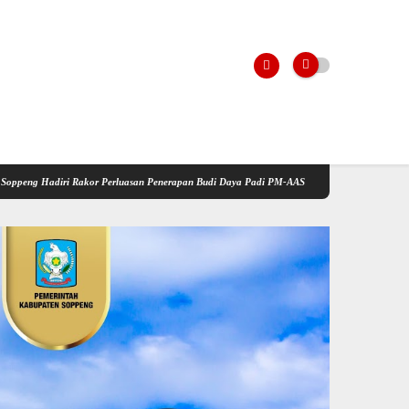
akor Perluasan Penerapan Budi Daya Padi PM-AAS
Kementerian Pertanian Gelar Sosiali