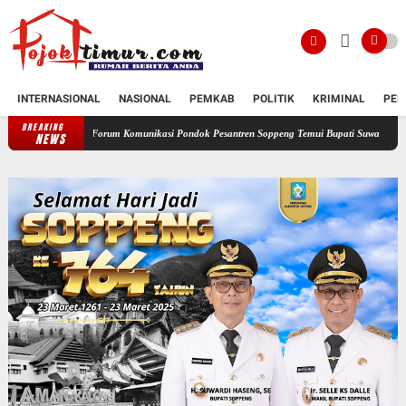
INTERNASIONAL
NASIONAL
PEMKAB
POLITIK
KRIMINAL
PEN
BREAKING
Forum Komunikasi Pondok Pesantren Soppeng Temui Bupati Suwardi Haseng
Serahka
NEWS