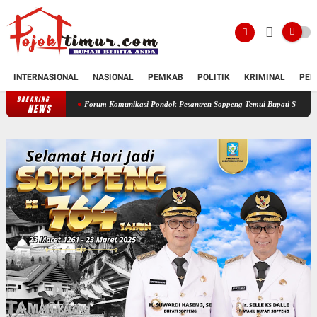
INTERNASIONAL
NASIONAL
PEMKAB
POLITIK
KRIMINAL
PEN
BREAKING
Forum Komunikasi Pondok Pesantren Soppeng Temui Bupati Suwardi Haseng
Ser
NEWS