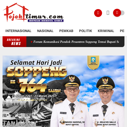
INTERNASIONAL
NASIONAL
PEMKAB
POLITIK
KRIMINAL
PEN
BREAKING
Forum Komunikasi Pondok Pesantren Soppeng Temui Bupati Suwardi Haseng
Ser
NEWS