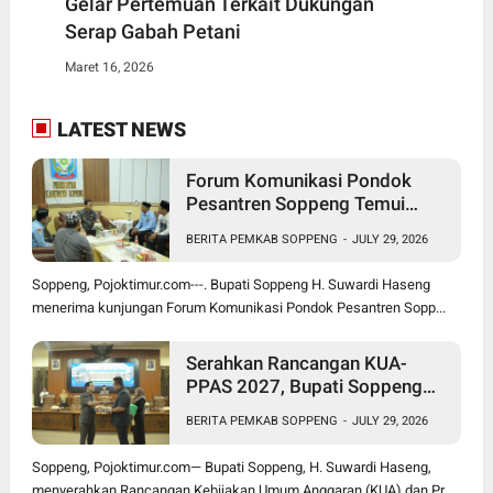
Gelar Pertemuan Terkait Dukungan
Serap Gabah Petani
Maret 16, 2026
LATEST NEWS
Forum Komunikasi Pondok
Pesantren Soppeng Temui
Bupati Suwardi Haseng
BERITA PEMKAB SOPPENG
-
JULY 29, 2026
Soppeng, Pojoktimur.com---. Bupati Soppeng H. Suwardi Haseng
menerima kunjungan Forum Komunikasi Pondok Pesantren Sopp...
Serahkan Rancangan KUA-
PPAS 2027, Bupati Soppeng
Optimistis Ekonomi Tumbuh di
BERITA PEMKAB SOPPENG
-
JULY 29, 2026
Tengah Tekanan Fiskal
Soppeng, Pojoktimur.com— Bupati Soppeng, H. Suwardi Haseng,
menyerahkan Rancangan Kebijakan Umum Anggaran (KUA) dan Pr...