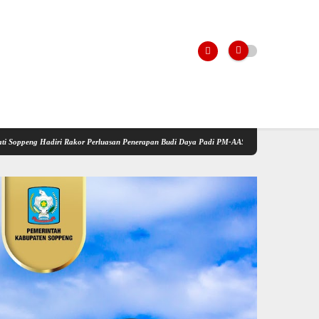
Rakor Perluasan Penerapan Budi Daya Padi PM-AAS
Kementerian Pertanian Gelar Sosial