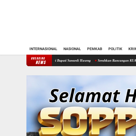
INTERNASIONAL
NASIONAL
PEMKAB
POLITIK
KRI
BREAKING
en Soppeng Temui Bupati Suwardi Haseng
Serahkan Rancangan KUA-PPAS 2027, Bupati 
NEWS