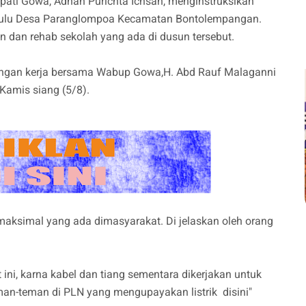
Bupati Gowa, Adnan Purichta Ichsan, menginstruksikan
bulu Desa Paranglompoa Kecamatan Bontolempangan.
an dan rehab sekolah yang ada di dusun tersebut.
ungan kerja bersama Wabup Gowa,H. Abd Rauf Malaganni
amis siang (5/8).
 maksimal yang ada dimasyarakat. Di jelaskan oleh orang
t ini, karna kabel dan tiang sementara dikerjakan untuk
man-teman di PLN yang mengupayakan listrik disini"