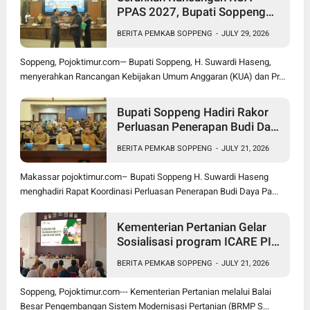
PPAS 2027, Bupati Soppeng
Optimistis Ekonomi Tumbuh di
BERITA PEMKAB SOPPENG
-
JULY 29, 2026
Tengah Tekanan Fiskal
Soppeng, Pojoktimur.com— Bupati Soppeng, H. Suwardi Haseng,
menyerahkan Rancangan Kebijakan Umum Anggaran (KUA) dan Pr...
Bupati Soppeng Hadiri Rakor
Perluasan Penerapan Budi Daya
Padi PM-AAS
BERITA PEMKAB SOPPENG
-
JULY 21, 2026
Makassar pojoktimur.com– Bupati Soppeng H. Suwardi Haseng
menghadiri Rapat Koordinasi Perluasan Penerapan Budi Daya Pa...
Kementerian Pertanian Gelar
Sosialisasi program ICARE PIU
BRMP Sistem di Soppeng
BERITA PEMKAB SOPPENG
-
JULY 21, 2026
Soppeng, Pojoktimur.com--- Kementerian Pertanian melalui Balai
Besar Pengembangan Sistem Modernisasi Pertanian (BRMP S...